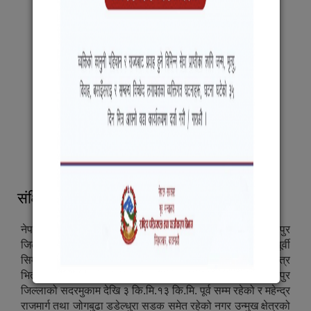
संक्षिप्त परिचय
नेपालको सुदूर पश्चिचम प्रदेश अन्तरगत महाकाली अञ्चल, कञ्चनपुर
जिल्लाको सदरमुकाम महेन्द्रनगर स्थित भिमदत्त नगरपालिकाको पूर्वी
सिमाना संग जोडिएको सुडा गा.वि.स. र दैजी गा.वि.स.को कुल क्षेत्र
भित्र पर्ने सम्पूर्ण क्षेत्र प्रस्तावित बेदकोट नगरपालिका हो । कञ्चनपुर
जिल्लाको सदरमुकाम देखि ३ कि‍.मि.१३ कि.मि. पूर्व सम्म रहेको र महेन्द्र
राजमार्ग तथा जोगबुढा डडेल्धुरा सडक समेत रहेको नगर उन्मुख क्षेत्रको