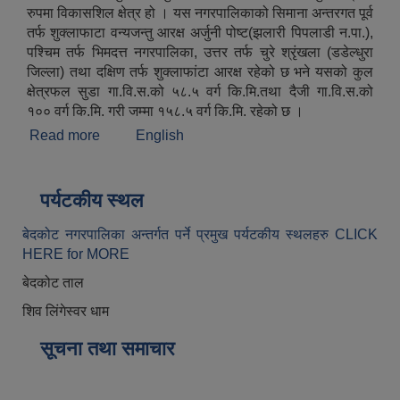
रुपमा विकासशिल क्षेत्र हो । यस नगरपालिकाको सिमाना अन्तरगत पूर्व
तर्फ शुक्लाफाटा वन्यजन्तु आरक्ष अर्जुनी पोष्ट(झलारी पिपलाडी न.पा.),
पश्चिम तर्फ भिमदत्त नगरपालिका, उत्तर तर्फ चुरे श्रृंखला (डडेल्धुरा
जिल्ला) तथा दक्षिण तर्फ शुक्लाफांटा आरक्ष रहेको छ भने यसको कुल
क्षेत्रफल सुडा गा.वि.स.को ५८.५ वर्ग कि‍.मि.तथा दैजी गा.वि.स.को
१०० वर्ग कि.मि. गरी जम्मा १५८.५ वर्ग कि.मि. रहेको छ ।
Read more
about संक्षिप्त परिचय
English
पर्यटकीय स्थल
बेदकोट नगरपालिका अन्तर्गत पर्ने प्रमुख पर्यटकीय स्थलहरु CLICK
HERE for MORE
बेदकोट ताल
शिव लिंगेस्वर धाम
सूचना तथा समाचार