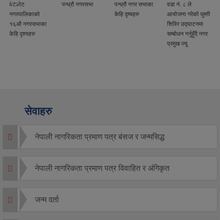
वेदकोट
पन्ध्रौ नगरसभा
पन्ध्रौ नगर सभाका
वडा नं. ८ ले
नगरपालिकाको
केहि दृष्यहरु
आयोजना गरेको घुम्ती
१६औ नगरसभाका
शिविर उद्घाटनमा
केहि दृश्यहरु
सम्बोधन गर्नुहुँदै नगर
प्रमुख ज्यू
सेवाहरु
नेपाली नागरिकता प्रमाण पत्र बंसज र जन्मसिद्ध
नेपाली नागरिकता प्रमाण पत्र विवाहित र अंगिकृत
जन्म दर्ता