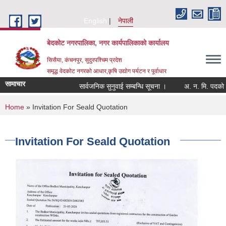
Skip to main content
English
नेपाली
बेदकोट नगरपालिका, नगर कार्यपालिकाको कार्यालय
सिसैया, कंचनपुर, सुदुरपश्चिम प्रदेश
समृद्ध वेदकोट नगरको आधार,कृषि उद्योग पर्यटन र पूर्वाधार
सामाचार
सार्वजनिक सुनुवाई सम्बन्धि सूचना ।
You are here
Home
» Invitation For Seald Quotation
Invitation For Seald Quotation