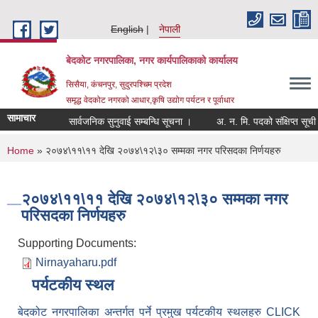
Skip to main content
English
नेपाली
बेदकोट नगरपालिका, नगर कार्यपालिकाको कार्यालय
सिसैया, कंचनपुर, सुदुरपश्चिम प्रदेश
समृद्ध वेदकोट नगरको आधार,कृषि उद्योग पर्यटन र पूर्वाधार
सामाचार
सार्वजनिक सुनुवाई सम्बन्धि सूचना ।
You are here
Home
» २०७४\११\११ देखि २०७४\१२\३० सम्मका नगर परिसदका निर्णयहरु
२०७४\११\११ देखि २०७४\१२\३० सम्मका नगर
परिसदका निर्णयहरु
Supporting Documents:
Nirnayaharu.pdf
पर्यटकीय स्थल
बेदकोट नगरपालिका अन्तर्गत पर्ने प्रमुख पर्यटकीय स्थलहरु CLICK