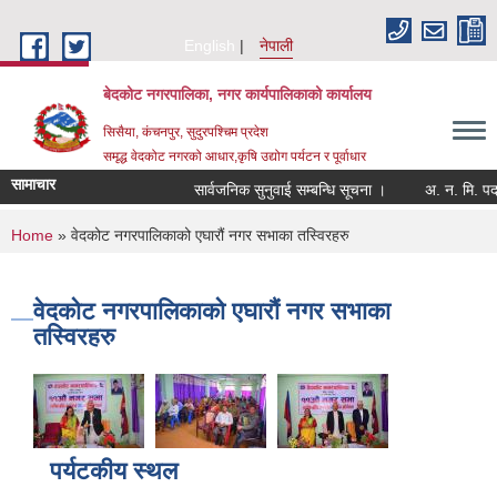
Skip to main content
English
नेपाली
बेदकोट नगरपालिका, नगर कार्यपालिकाको कार्यालय
सिसैया, कंचनपुर, सुदुरपश्चिम प्रदेश
समृद्ध वेदकोट नगरको आधार,कृषि उद्योग पर्यटन र पूर्वाधार
सामाचार
सार्वजनिक सुनुवाई सम्बन्धि सूचना ।
You are here
Home
» वेदकोट नगरपालिकाको एघारौं नगर सभाका तस्विरहरु
वेदकोट नगरपालिकाको एघारौं नगर सभाका
तस्विरहरु
पर्यटकीय स्थल