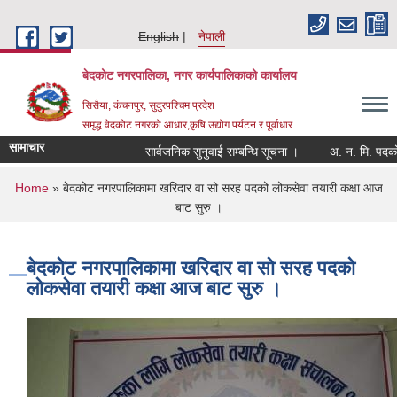
Skip to main content
English
नेपाली
बेदकोट नगरपालिका, नगर कार्यपालिकाको कार्यालय
सिसैया, कंचनपुर, सुदुरपश्चिम प्रदेश
समृद्ध वेदकोट नगरको आधार,कृषि उद्योग पर्यटन र पूर्वाधार
सामाचार
सार्वजनिक सुनुवाई सम्बन्धि सूचना ।
You are here
Home
» बेदकोट नगरपालिकामा खरिदार वा सो सरह पदको लोकसेवा तयारी कक्षा आज
बाट सुरु ।
बेदकोट नगरपालिकामा खरिदार वा सो सरह पदको
लोकसेवा तयारी कक्षा आज बाट सुरु ।