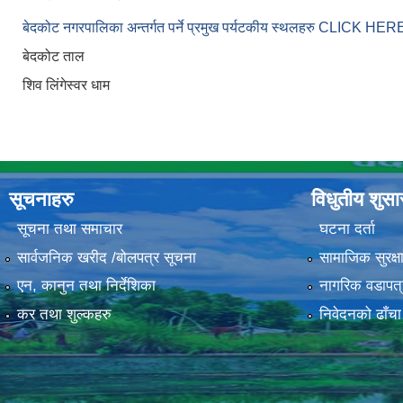
बेदकोट नगरपालिका अन्तर्गत पर्ने प्रमुख पर्यटकीय स्थलहरु CLICK H
बेदकोट ताल
शिव लिंगेस्वर धाम
सूचनाहरु
विधुतीय शुस
सूचना तथा समाचार
घटना दर्ता
सार्वजनिक खरीद /बोलपत्र सूचना
सामाजिक सुरक्ष
एन, कानुन तथा निर्देशिका
नागरिक वडापत्
कर तथा शुल्कहरु
निवेदनको ढाँचा