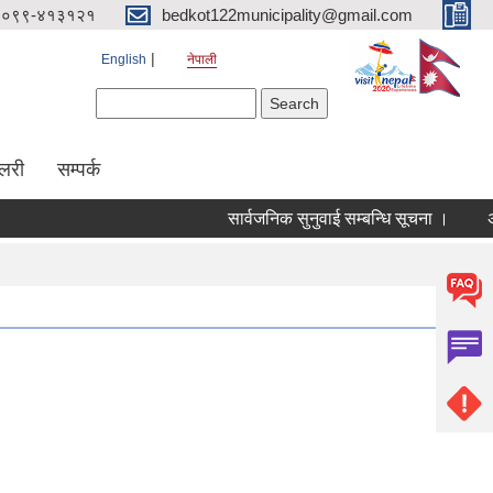
०९९-४१३१२१
bedkot122municipality@gmail.com
English
नेपाली
Search form
Search
ालरी
सम्पर्क
सार्वजनिक सुनुवाई सम्बन्धि सूचना ।