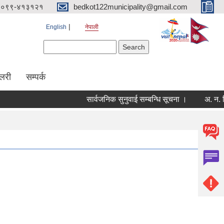
०९९-४१३१२१
bedkot122municipality@gmail.com
English
नेपाली
Search form
Search
ालरी
सम्पर्क
सार्वजनिक सुनुवाई सम्बन्धि सूचना ।