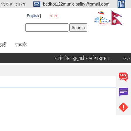
०९९-४१३१२१
bedkot122municipality@gmail.com
English
नेपाली
Search form
Search
ालरी
सम्पर्क
सार्वजनिक सुनुवाई सम्बन्धि सूचना ।