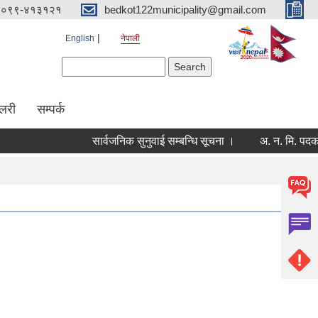
०९९-४१३१२१
bedkot122municipality@gmail.com
English
नेपाली
Search form
Search
ालरी
सम्पर्क
सार्वजनिक सुनुवाई सम्बन्धि सूचना ।