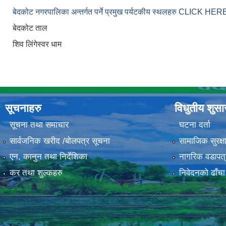
बेदकोट नगरपालिका अन्तर्गत पर्ने प्रमुख पर्यटकीय स्थलहरु CLICK H
बेदकोट ताल
शिव लिंगेस्वर धाम
सूचनाहरु
विधुतीय शुस
सूचना तथा समाचार
घटना दर्ता
सार्वजनिक खरीद /बोलपत्र सूचना
सामाजिक सुरक्ष
एन, कानुन तथा निर्देशिका
नागरिक वडापत्
कर तथा शुल्कहरु
निवेदनको ढाँचा