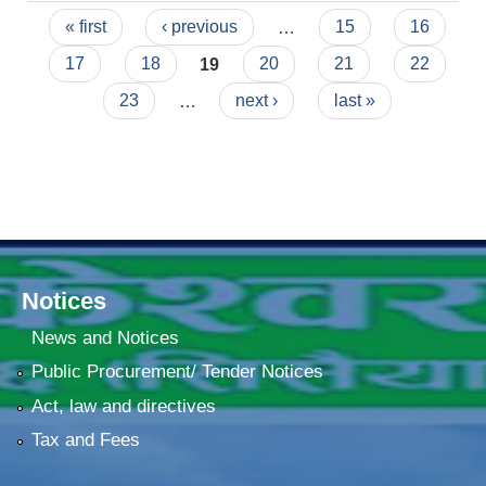
Pages
« first
‹ previous
…
15
16
17
18
19
20
21
22
23
…
next ›
last »
Notices
News and Notices
Public Procurement/ Tender Notices
Act, law and directives
Tax and Fees