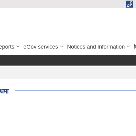
eports
eGov services
Notices and Information
ब
्धमा